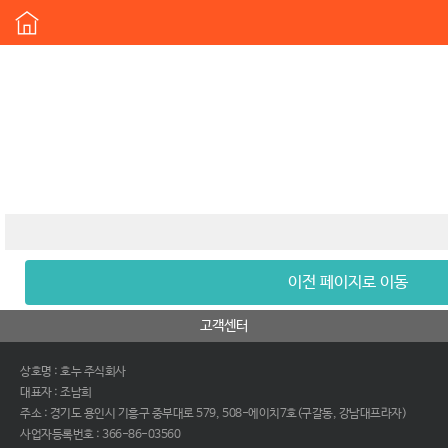
이전 페이지로 이동
고객센터
상호명 : 호누 주식회사
대표자 : 조남희
주소 : 경기도 용인시 기흥구 중부대로 579, 508-에이치7호(구갈동, 강남대프라자)
사업자등록번호 : 366-86-03560