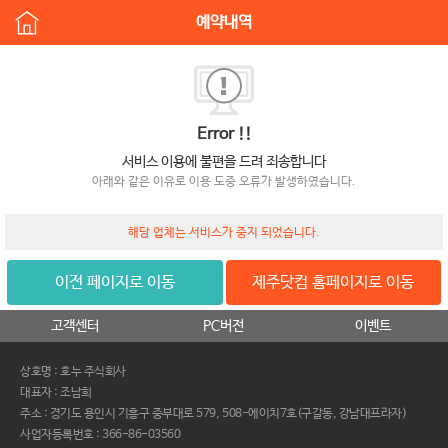
예약내역
Error !!
서비스 이용에 불편을 드려 죄송합니다
아래와 같은 이유로 이용 도중 오류가 발생하였습니다.
해당 업체는 서비스가 중지 되었습니다.
이전 페이지로 이동
제주닷컴 홈페이지로 이동
고객센터
PC버전
이벤트
상호명 : 호누 주식회사
대표자 : 조남희
주소 : 경기도 용인시 기흥구 중부대로 579, 508-에이치7호(구갈동, 강남대프라자)
사업자등록번호 : 366-86-03560