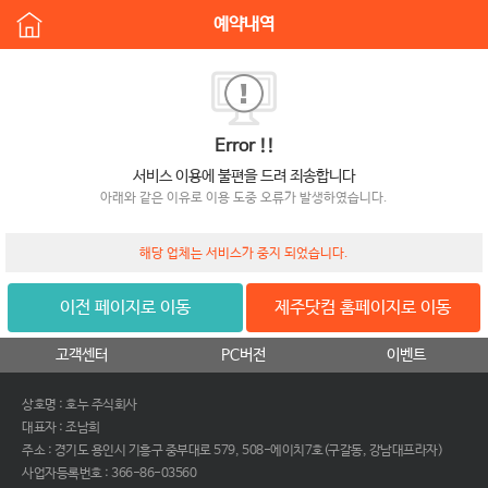
예약내역
Error !!
서비스 이용에 불편을 드려 죄송합니다
아래와 같은 이유로 이용 도중 오류가 발생하였습니다.
해당 업체는 서비스가 중지 되었습니다.
이전 페이지로 이동
제주닷컴 홈페이지로 이동
고객센터
PC버전
이벤트
상호명 : 호누 주식회사
대표자 : 조남희
주소 : 경기도 용인시 기흥구 중부대로 579, 508-에이치7호(구갈동, 강남대프라자)
사업자등록번호 : 366-86-03560