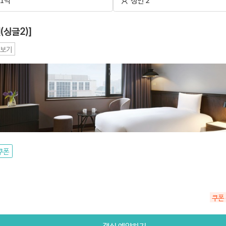
1박
성인 2
(싱글2)]
보기
쿠폰
쿠폰
객실 예약하기