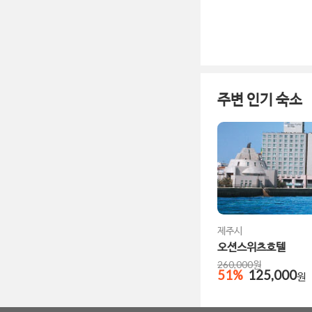
주변 인기 숙소
제주시
오션스위츠호텔
260,000
원
51
%
125,000
원