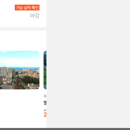
가능 날짜 확인
마감
제주시
엠버퓨어힐호텔앤리조트
736,000
원
2
%
718,000
원