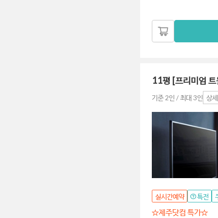
11평 [프리미엄 트
기준 2인 / 최대 3인
상세
실시간예약
특전
☆제주닷컴 특가☆