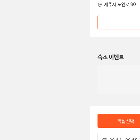
제주시 노연로 80
숙소 이벤트
객실선택