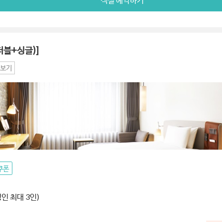
더블+싱글)]
보기
쿠폰
성인 최대 3인)