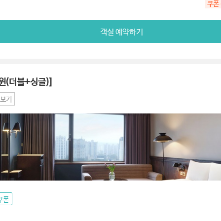
쿠폰
객실 예약하기
윈(더블+싱글)]
보기
쿠폰