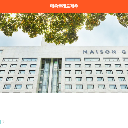
메종글래드제주
기