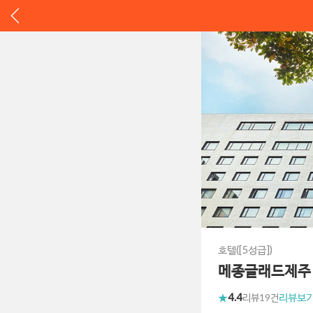
호텔([5성급])
메종글래드제주
4.4
리뷰보
리뷰
19건