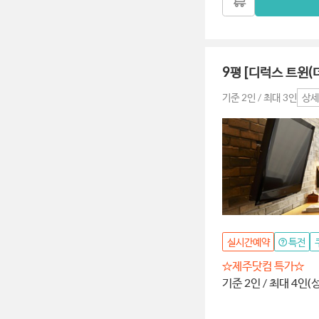
9평 [디럭스 트윈(
기준 2인 / 최대 3인
상세
실시간예약
특전
☆제주닷컴 특가☆
기준 2인 / 최대 4인(