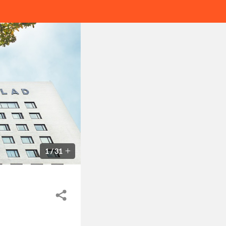
1
/
31