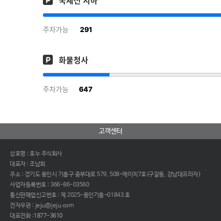
국제선 지하
291
주차가능
화물청사
647
주차가능
고객센터
상호명 : 호누 주식회사
대표자 : 조남희
주소 : 경기도 용인시 기흥구 중부대로 579, 508-에이치7호(구갈동, 강남대프라자)
사업자등록번호 : 366-86-03560
통신판매업신고번호 : 제 2025-용인기흥-01843 호
전자우편 : jeju@jeju.com
대표전화 :
1877-3610