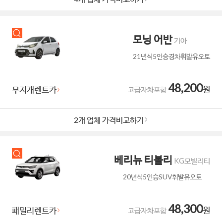
모닝 어반
기아
21년식
5인승
경차
휘발유
오토
48,200
원
무지개렌트카
고급자차포함
2
개 업체 가격비교하기
베리뉴 티볼리
KG모빌리티
20년식
5인승
SUV
휘발유
오토
48,300
원
패밀리렌트카
고급자차포함