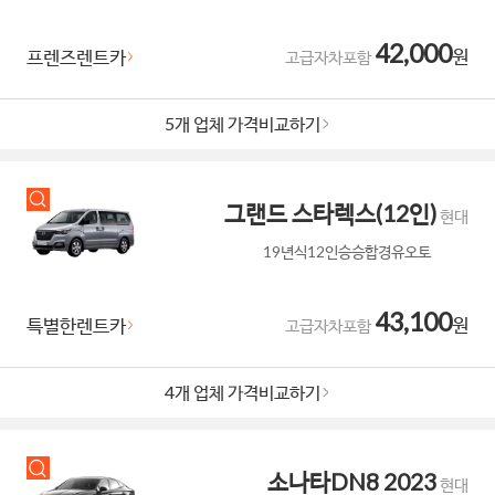
42,000
원
프렌즈렌트카
고급자차포함
5
개 업체 가격비교하기
그랜드 스타렉스(12인)
현대
19년식
12인승
승합
경유
오토
43,100
원
특별한렌트카
고급자차포함
4
개 업체 가격비교하기
소나타DN8 2023
현대