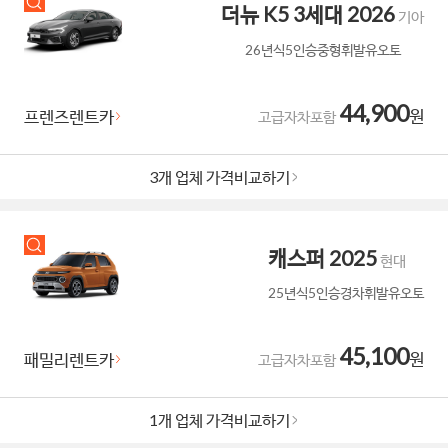
더뉴 K5 3세대 2026
기아
26년식
5인승
중형
휘발유
오토
44,900
원
프렌즈렌트카
고급자차포함
3
개 업체 가격비교하기
캐스퍼 2025
현대
25년식
5인승
경차
휘발유
오토
45,100
원
패밀리렌트카
고급자차포함
1
개 업체 가격비교하기