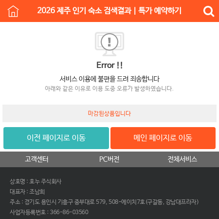
2026 제주 인기 숙소 검색결과 | 특가 예약하기
Error !!
서비스 이용에 불편을 드려 죄송합니다
아래와 같은 이유로 이용 도중 오류가 발생하였습니다.
마감된상품입니다
이전 페이지로 이동
메인 페이지로 이동
고객센터
PC버전
전체서비스
상호명 : 호누 주식회사
대표자 : 조남희
주소 : 경기도 용인시 기흥구 중부대로 579, 508-에이치7호(구갈동, 강남대프라자)
사업자등록번호 : 366-86-03560