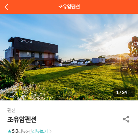
조유암펜션
1
/
24
펜션
조유암펜션
5.0
리뷰보기
리뷰
5건