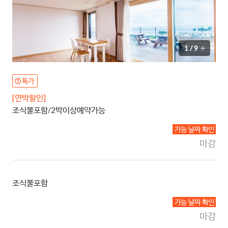
1
/
9
특가
[연박할인]
조식불포함/2박이상예약가능
가능 날짜 확인
마감
조식불포함
가능 날짜 확인
마감