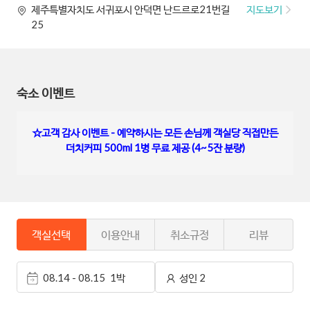
지도보기
제주특별자치도 서귀포시 안덕면 난드르로21번길
25
숙소 이벤트
☆고객 감사 이벤트 - 예약하시는 모든 손님께 객실당 직접만든
더치커피 500ml 1병 무료 제공 (4~5잔 분량)
객실선택
이용안내
취소규정
리뷰
08.14 - 08.15
1박
성인 2