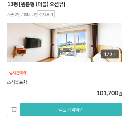
13평 [원룸형 (더블) 오션뷰]
기준 2인 / 최대 3인
상세보기
1
/
3
실시간예약
조식불포함
101,700
원
객실 예약하기