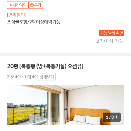
실시간예약
특가
[연박할인]
조식불포함/2박이상예약가능
가능 날짜 확인
2박이상 가능
20평 [복층형 (방+복층거실) 오션뷰]
기준 4인 / 최대 4인
상세보기
1
/
8