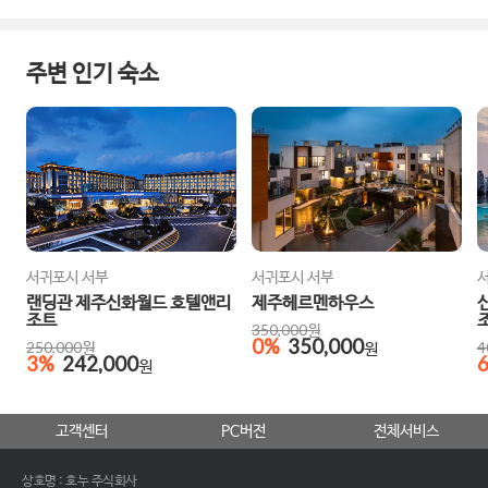
주변 인기 숙소
서귀포시 서부
서귀포시 서부
랜딩관 제주신화월드 호텔앤리
제주헤르멘하우스
조트
350,000
원
0
%
350,000
250,000
원
원
4
3
%
242,000
원
고객센터
PC버전
전체서비스
상호명 : 호누 주식회사