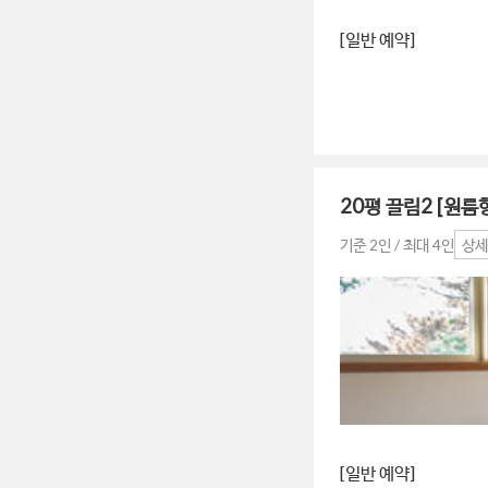
[일반 예약]
20평 끌림2 [원룸
기준 2인 / 최대 4인
상세
[일반 예약]