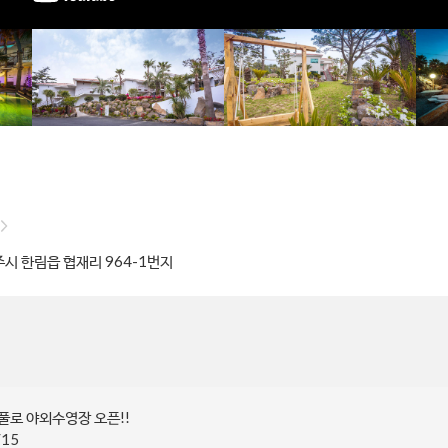
시 한림읍 협재리 964-1번지
풀로 야외수영장 오픈!!
/15