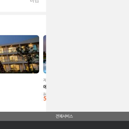
제주시 서부
에코그린리조트
330,000
원
51
%
160,000
원
전체서비스