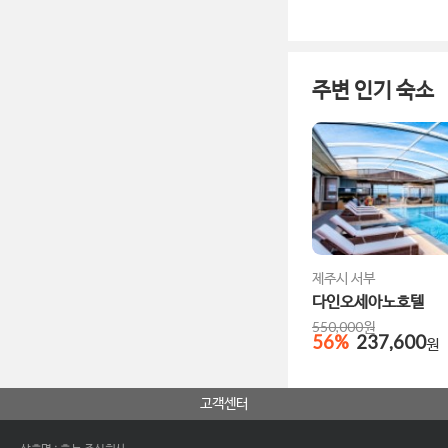
주변 인기 숙소
제주시 서부
다인오세아노호텔
550,000
원
56
%
237,600
원
고객센터