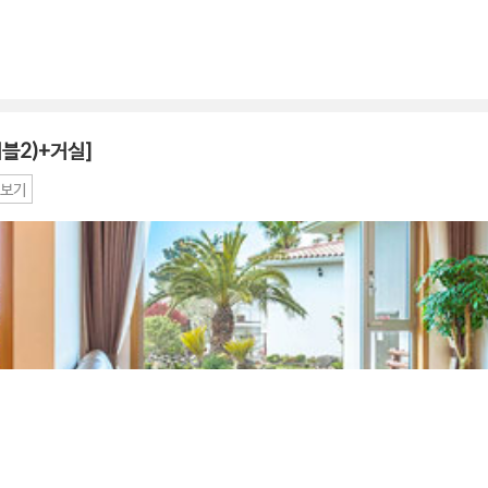
더블2)+거실]
보기