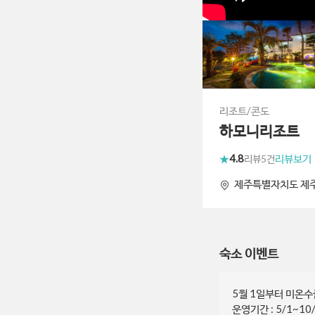
리조트/콘도
하모니리조트
4.8
리뷰보기
리뷰
5건
제주특별자치도 제주
숙소 이벤트
5월 1일부터 미온수
운영기간 : 5/1~10