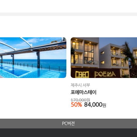
제주시 서부
포에마스테이
170,000
원
50
%
84,000
원
PC버전