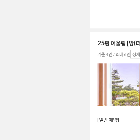
25평 어울림 [방(
기준 4인 / 최대 6인
상세
[일반 예약]