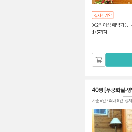
실시간예약
※2박이상 예약가능 : 주말(
1/5까지
40평 [무궁화실
기준 6인 / 최대 8인
상세