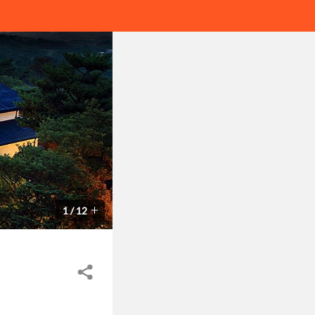
1
/
12