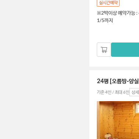
실시간예약
※2박이상 예약가능 : 주말(
1/5까지
24평 [오름방-
기준 4인 / 최대 6인
상세