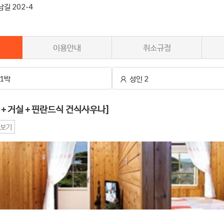
길 202-4
이용안내
취소규정
1박
성인 2
실＋거실＋핀란드식 건식사우나]
보기