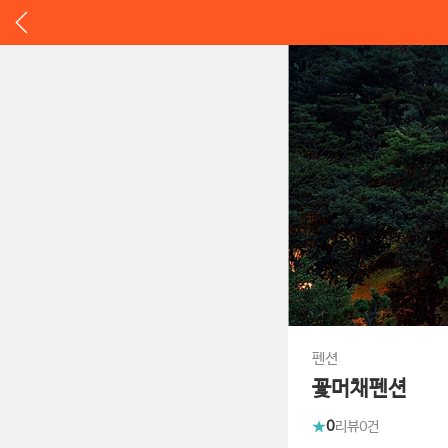
펜션
꽃머채펜션
0
리뷰
0건