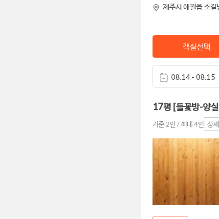
제주시 애월읍 소길남
객실선택
08.14 - 08.15
17평 [들꽃방-양
기준 2인 / 최대 4인
상세