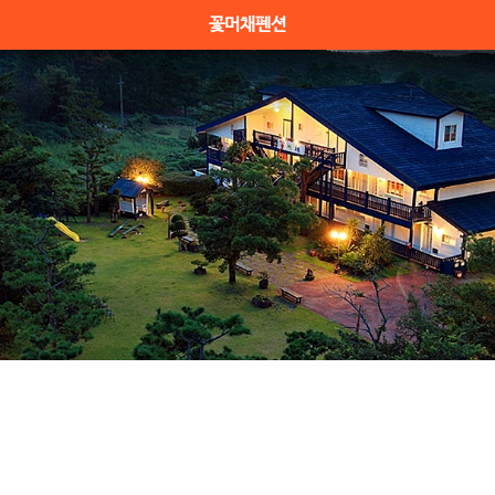
꽃머채펜션