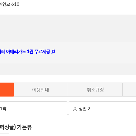
해안로 610
카페 아메리카노 1잔 무료제공 ♬
이용안내
취소규정
1박
성인 2
퍼싱글) 가든뷰