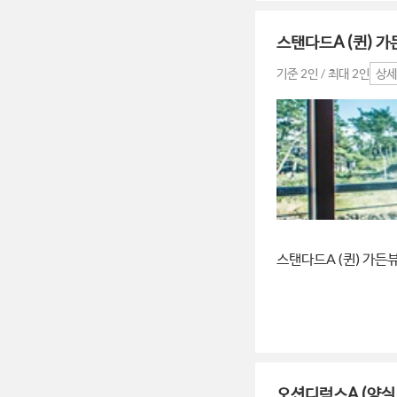
스탠다드A (퀸) 가
기준 2인 / 최대 2인
상세
스탠다드A (퀸) 가든
오션디럭스A (양실