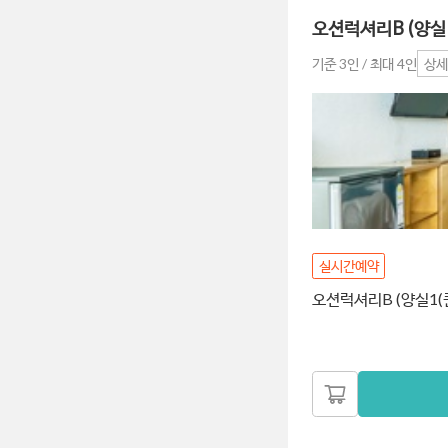
오션럭셔리B (양실
기준 3인 / 최대 4인
상세
실시간예약
오션럭셔리B (양실1(