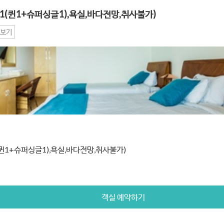
1(퀸1+슈퍼싱글1),욕실,바다전망,취사불가)
보기
퀸1+슈퍼싱글1),욕실,바다전망,취사불가)
객실 예약하기