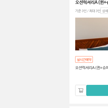
오션럭셔리A (퀸+
기준 3인 / 최대 3인
상세
실시간예약
오션럭셔리A (퀸+슈