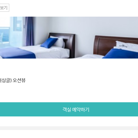
보기
퍼싱글) 오션뷰
객실 예약하기