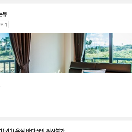
든뷰
보기
뷰
1(퀸1),욕실,바다전망,취사불가