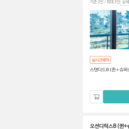
기준 2인 / 최대 3인
상세
실시간예약
스탠다드B (퀸＋슈퍼
오션디럭스B (퀸+