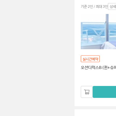
기준 2인 / 최대 3인
상세
실시간예약
오션디럭스B (퀸+슈