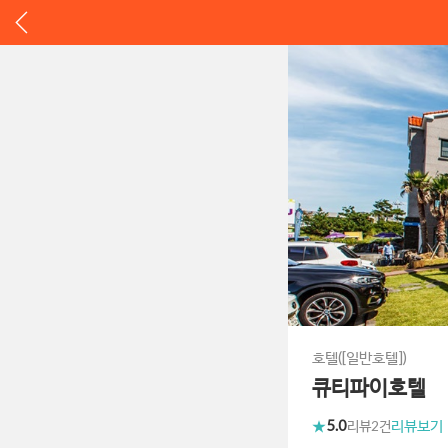
호텔([일반호텔])
큐티파이호텔
5.0
리뷰보기
리뷰
2건