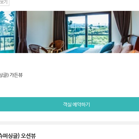
보기
싱글) 가든뷰
객실 예약하기
슈퍼싱글) 오션뷰