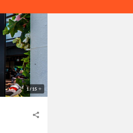
1
/
15