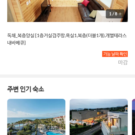
1
/
8
독채_복층양실 [1층거실겸주방,욕실1,복층(더블1개),개별테라스
내바베큐]
가능 날짜 확인
마감
주변 인기 숙소