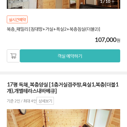
1
/
10
실시간예약
복층_패밀리 [침대방+거실+욕실2+복층침실(더블2)]
107,000
원
객실 예약하기
17평 독채_복층양실 [1층거실겸주방,욕실1,복층(더블1
개),개별테라스내바베큐]
기준 2인 / 최대 4인
상세보기