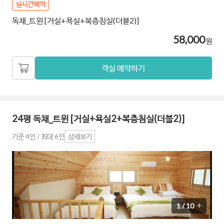
실시간예약
독채_트윈 [거실+욕실+복층침실(더블2)]
58,000
원
객실 예약하기
24평 독채_트윈 [거실+욕실2+복층침실(더블2)]
기준 4인 / 최대 6인
상세보기
1
/
10