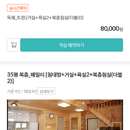
실시간예약
독채_트윈 [거실+욕실2+복층침실(더블2)]
80,000
원
객실 예약하기
35평 복층_패밀리 [침대방+거실+욕실2+복층침실(더블
2)]
기준 4인 / 최대 8인
상세보기