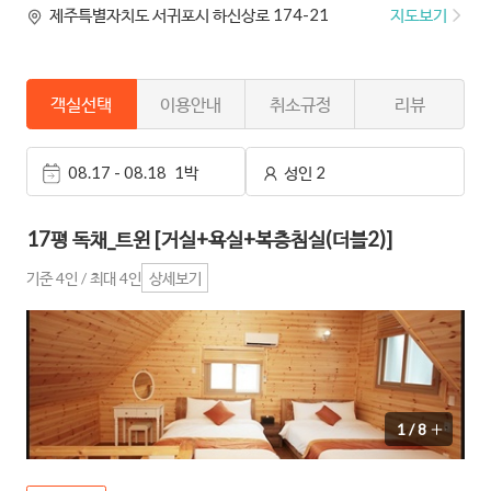
지도보기
제주특별자치도 서귀포시 하신상로 174-21
객실선택
이용안내
취소규정
리뷰
08.17 - 08.18
1박
성인 2
17평 독채_트윈 [거실+욕실+복층침실(더블2)]
기준 4인 / 최대 4인
상세보기
1
/
8