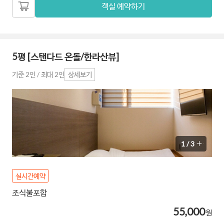
객실 예약하기
5평 [스탠다드 온돌/한라산뷰]
기준 2인 / 최대 2인
상세보기
1
/
3
실시간예약
조식불포함
55,000
원