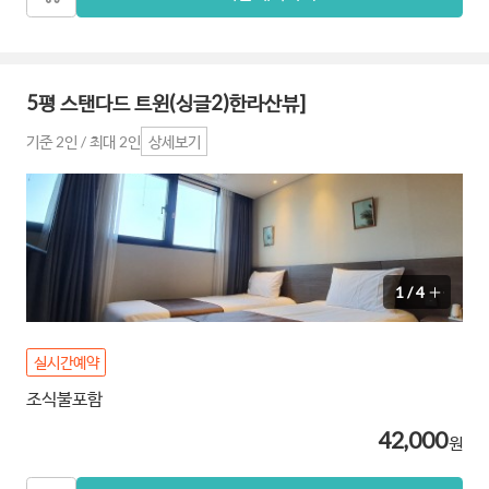
5평 스탠다드 트윈(싱글2)한라산뷰]
기준 2인 / 최대 2인
상세보기
1
/
4
실시간예약
조식불포함
42,000
원