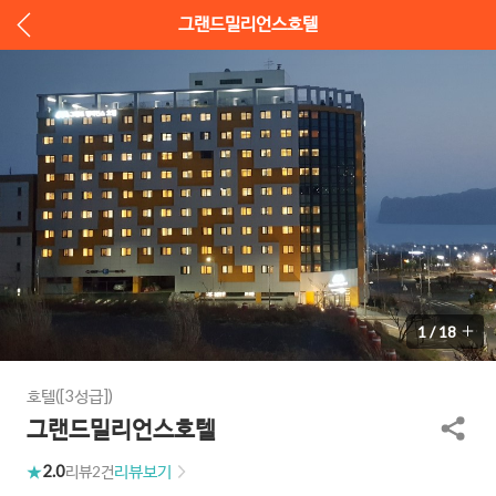
그랜드밀리언스호텔
1
/
18
호텔([3성급])
그랜드밀리언스호텔
2.0
리뷰보기
리뷰
2건