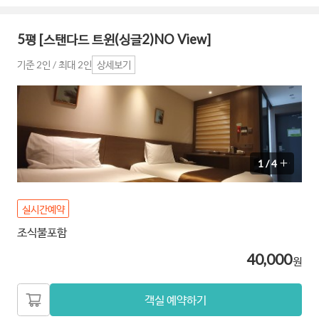
5평 [스탠다드 트윈(싱글2)NO View]
기준 2인 / 최대 2인
상세보기
1
/
4
실시간예약
조식불포함
40,000
원
객실 예약하기