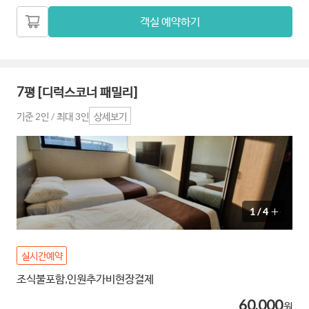
객실 예약하기
7평 [디럭스코너 패밀리]
기준 2인 / 최대 3인
상세보기
1
/
4
실시간예약
조식불포함,인원추가비현장결제
60,000
원