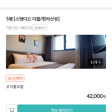
5평 [스탠다드 더블/한라산뷰]
기준 2인 / 최대 2인
상세보기
1
/
5
실시간예약
조식불포함
42,000
원
객실 예약하기