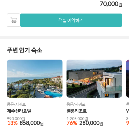
70,000
원
객실 예약하기
주변 인기 숙소
중문/서귀포
중문/서귀포
제주신라호텔
벨룸리조트
990,000
원
1,205,000
원
3
13
%
858,000
76
%
280,000
원
원