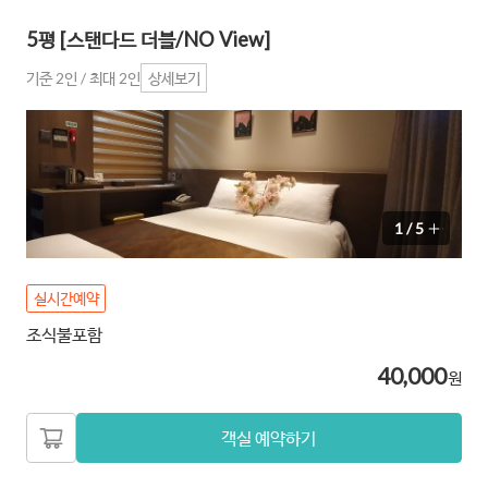
5평 [스탠다드 더블/NO View]
기준 2인 / 최대 2인
상세보기
1
/
5
실시간예약
조식불포함
40,000
원
객실 예약하기