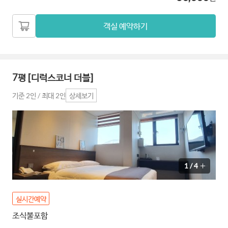
객실 예약하기
7평 [디럭스코너 더블]
기준 2인 / 최대 2인
상세보기
1
/
4
실시간예약
조식불포함