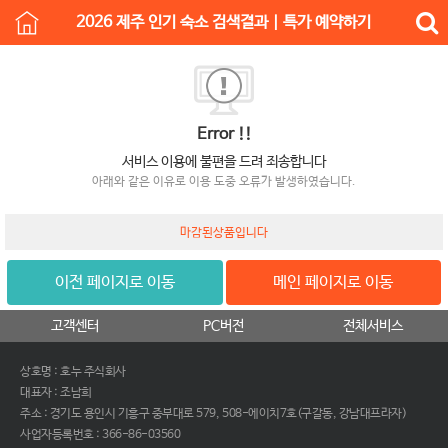
2026 제주 인기 숙소 검색결과 | 특가 예약하기
Error !!
서비스 이용에 불편을 드려 죄송합니다
아래와 같은 이유로 이용 도중 오류가 발생하였습니다.
마감된상품입니다
이전 페이지로 이동
메인 페이지로 이동
고객센터
PC버전
전체서비스
상호명 : 호누 주식회사
대표자 : 조남희
주소 : 경기도 용인시 기흥구 중부대로 579, 508-에이치7호(구갈동, 강남대프라자)
사업자등록번호 : 366-86-03560