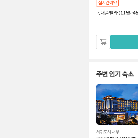
실시간예약
독채풀빌라 (11월~4
주변 인기 숙소
서귀포시 서부