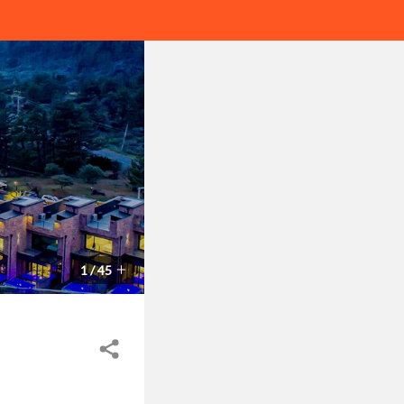
1
/
45