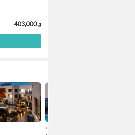
403,000
원
서귀포시 서부