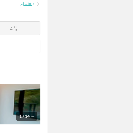
지도보기
리뷰
1
/
14