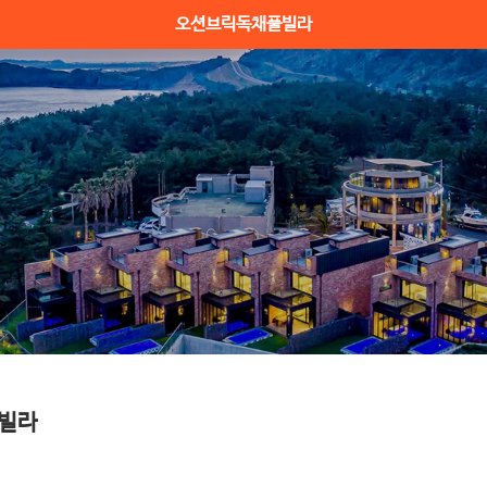
오션브릭독채풀빌라
빌라