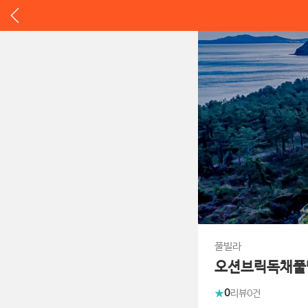
풀빌라
오션브릭독채풀
0
리뷰
0건