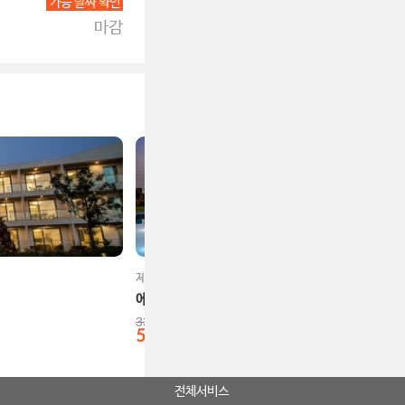
가능 날짜 확인
마감
제주시 서부
에코그린리조트
330,000
원
51
%
160,000
원
전체서비스