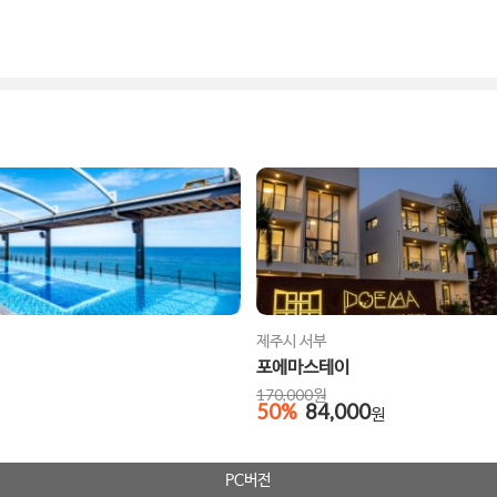
제주시 서부
포에마스테이
170,000
원
50
%
84,000
원
PC버전