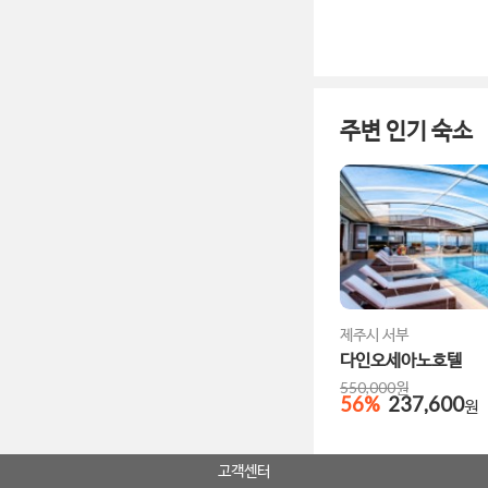
주변 인기 숙소
제주시 서부
다인오세아노호텔
550,000
원
56
%
237,600
원
고객센터