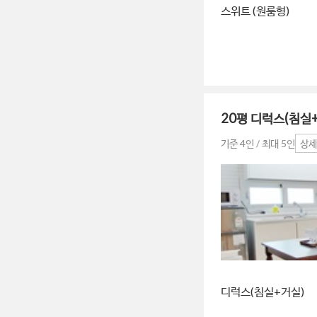
스위트 (원룸형)
20평 디럭스(침실
기준 4인 / 최대 5인
상세
디럭스(침실+거실)