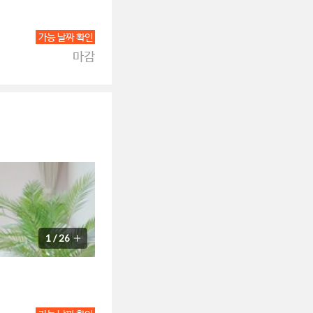
가능 날짜 확인
마감
1
/
26