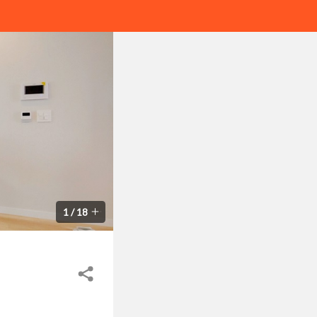
1
/
18