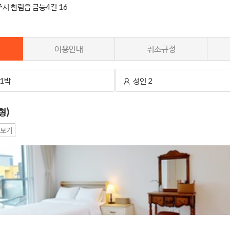
시 한림읍 금능4길 16
이용안내
취소규정
1박
성인 2
형)
보기