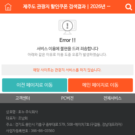
제주도 관광지 할인쿠폰 검색결과 | 2026년 여행지 추천
Error !!
서비스 이용에 불편을 드려 죄송합니다
아래와 같은 이유로 이용 도중 오류가 발생하였습니다.
해당 사이트는 관광지 서비스를 하지 않습니다.
이전 페이지로 이동
메인 페이지로 이동
고객센터
PC버전
전체서비스
상호명 : 호누 주식회사
대표자 : 조남희
주소 : 경기도 용인시 기흥구 중부대로 579, 508-에이치7호(구갈동, 강남대프라자)
사업자등록번호 : 366-86-03560