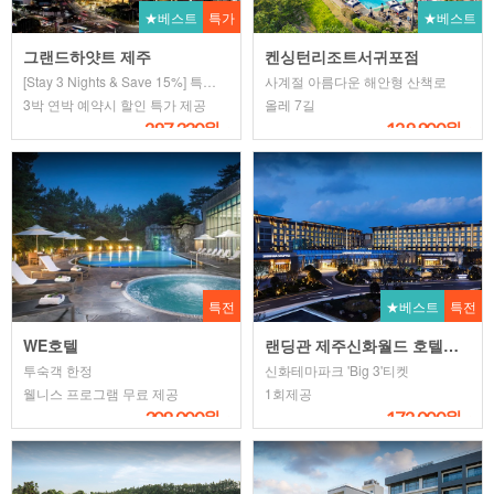
★베스트
특가
★베스트
그랜드하얏트 제주
켄싱턴리조트서귀포점
[Stay 3 Nights & Save 15%] 특가!
사계절 아름다운 해안형 산책로
3박 연박 예약시 할인 특가 제공
올레 7길
297,330원~
129,900원~
특전
★베스트
특전
WE호텔
랜딩관 제주신화월드 호텔앤리조트
투숙객 한정
신화테마파크 'Big 3'티켓
웰니스 프로그램 무료 제공
1회제공
308,000원~
172,000원~