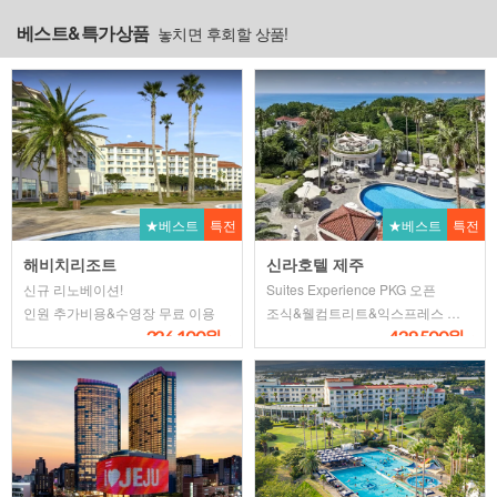
베스트&특가상품
놓치면 후회할 상품!
★베스트
특전
★베스트
특전
해비치리조트
신라호텔 제주
신규 리노베이션!
Suites Experience PKG 오픈
인원 추가비용&수영장 무료 이용
조식&웰컴트리트&익스프레스 체크인 제공
326,100원~
439,500원~