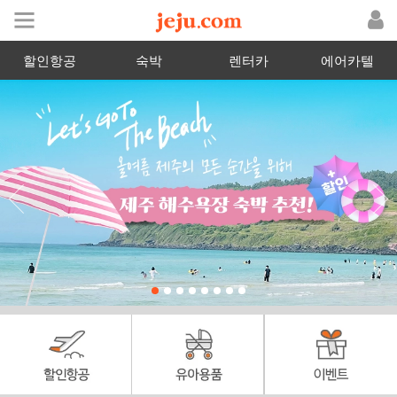
할인항공
숙박
렌터카
에어카텔