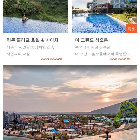
특전
히든 클리프 호텔 & 네이쳐
더 그랜드 섬오름
제주의 자연을 형상화한 건축 컨셉
투숙객 사계절 온수풀
자연과의 교감
더 그랜드 섬오름에서의 특별한 휴식
237,200원~
205,095원~