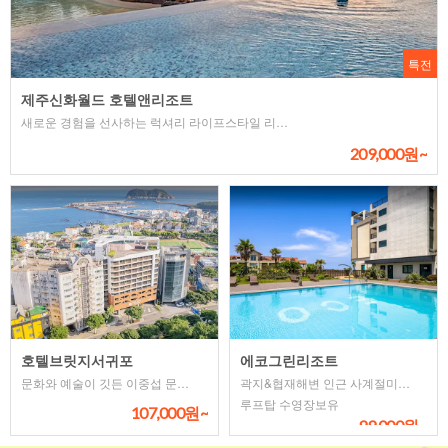
특전
제주신화월드 호텔앤리조트
새로운 경험을 선사하는 럭셔리 라이프스타일 리조트
209,000원~
호텔브릿지서귀포
에코그린리조트
문화와 예술이 깃든 이중섭 문화거리에 위치
곽지&협재해변 인근 사계절미온수풀
루프탑 수영장보유
107,000원~
99,000원~