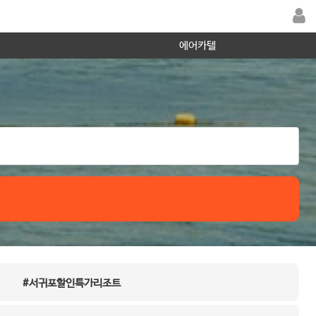
에어카텔
#서귀포할인특가리조트