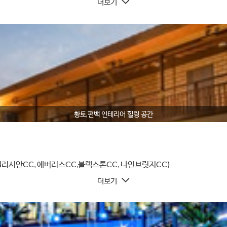
더보기
황토,편백 인테리어 힐링 공간
 엘리시안CC, 에버리스CC,블랙스톤CC, 나인브릿지CC)
더보기