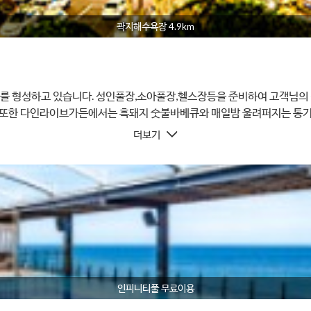
곽지해수욕장 4.9km
리조트단지를 형성하고 있습니다. 성인풀장,소아풀장,헬스장등을 준비하여 고객
. 또한 다인라이브가든에서는 흑돼지 숫불바베큐와 매일밤 울려퍼지는 통기
더보기
인피니티풀 무료이용