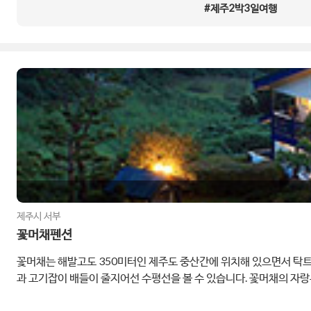
#제주2박3일여행
제주시 서부
꽃머채펜션
꽃머채는 해발고도 350미터인 제주도 중산간에 위치해 있으면서 탁트
과 고기잡이 배들이 줄지어선 수평선을 볼 수 있습니다. 꽃머채의 자
없고 석인상으로 채워진 뒷정원은 작은 올레길같은 산책로로 마음의 