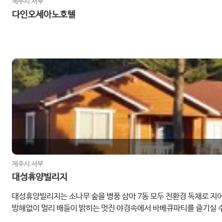
제주시 서부
다인오세아노호텔
제주시 서부
대성휴양빌리지
대성휴양빌리지는 소나무 숲을 병풍 삼아 7동 모두 친환경 독채로 지
방해없이 멀리 배들이 밝히는 멋진 야경속에서 바베큐파티를 즐기실 수
다운 저녁노을과 고요함 속에서 내면을 돌아보는 좋은 시간도 갖으시면