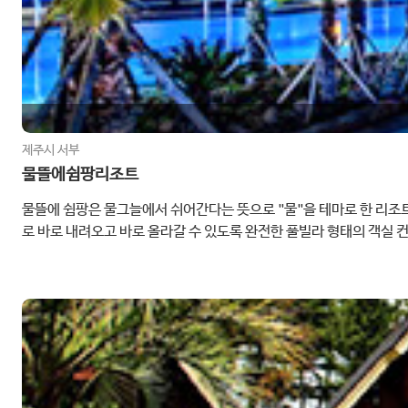
제주시 서부
물뜰에쉼팡리조트
물뜰에 쉼팡은 물그늘에서 쉬어간다는 뜻으로 "물"을 테마로 한 리조트
로 바로 내려오고 바로 올라갈 수 있도록 완전한 풀빌라 형태의 객실
있어 깨끗하고 상큼한 제주의 아침 공기를 마시면서 산책을 즐기고자 
련되어 있습니다.