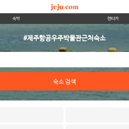
숙박
렌터카
#제주항공우주박물관근처숙소
숙소 검색