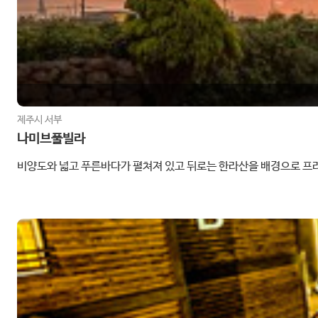
제주시 서부
나미브풀빌라
비양도와 넓고 푸른바다가 펼쳐져 있고 뒤로는 한라산을 배경으로 