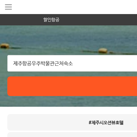
할인항공
#제주시오션뷰호텔