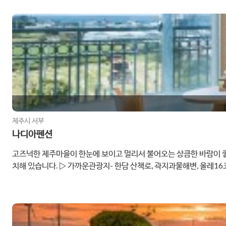
제주시 서부
나디아펜션
고즈넉한 제주마을이 한눈에 보이고 멀리서 불어오는 상큼한 바람이 좋
치해 있습니다. ▷ 가까운관광지- 한담 산책로, 곽지과물해변, 올레16코스, 한림공원, 협재해수욕장, 프시케월드, 제주공룡랜드 등 ▷ 제주공항 20km // 중문 30km 곽지해수욕장 3km // 협재해수욕장
13km 애월하나로마트 - 차로 1분거리 올레15코