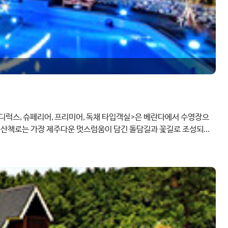
<디럭스, 슈페리어, 프리미어, 독채 타입객실>은 베란다에서 수영장으
데크 산책로는 가장 제주다운 멋스럼움이 담긴 돌담길과 꽃길로 조성되어
시에도 언제든지 바비큐를 원하는 여행객을 위하여 실내 바비큐장도 마